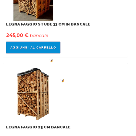
PROVA IL NOSTRO SERVIZIO DI CONSEGNA A
DOMICILIO
LEGNA FAGGIO STUBE 33 CM IN BANCALE
POSIZIONAMENTO CON GRU E TRANSPALLET!
245,00 €
bancale
AGGIUNGI AL CARRELLO
IN
SALDO!
LEGNA FAGGIO 25 CM BANCALE