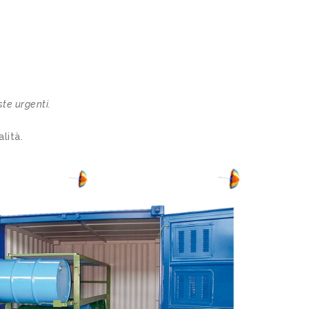
ste urgenti.
lità.