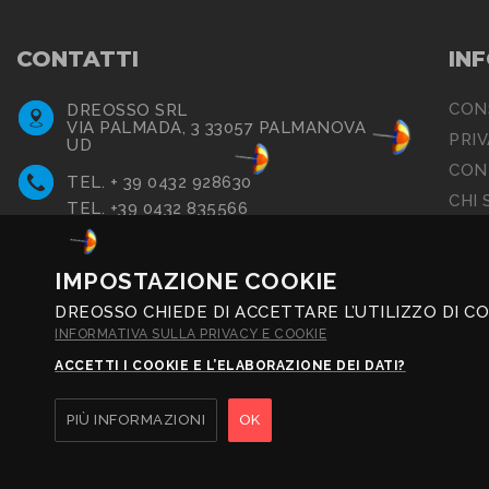
CONTATTI
IN
CON
DREOSSO SRL
VIA PALMADA, 3 33057 PALMANOVA
PRI
UD
COND
TEL. + 39 0432 928630
CHI 
TEL. +39 0432 835566
DAL LUNEDÌ AL VENERDÌ
8:00-12:30 / 14:00-18:00
IMPOSTAZIONE COOKIE
AMMINISTRAZIONE@DREOSSO.COM
DREOSSO CHIEDE DI ACCETTARE L’UTILIZZO DI CO
INFORMATIVA SULLA PRIVACY E COOKIE
ACCETTI I COOKIE E L’ELABORAZIONE DEI DATI?
PIÙ INFORMAZIONI
OK
© 2019 Dreosso Srl P. IVA 01793720309 Capitale Sociale € 