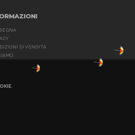
FORMAZIONI
SEGNA
VACY
IZIONI DI VENDITA
SIAMO
OKIE.
52.000,00 i.v. R.E.A. U.D. n.196186