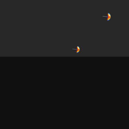
© sito e-commerce by
designcode.it