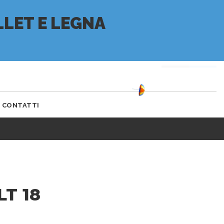
+39 0432 928 630
MY ACCOUNT
SERVIZIO CLIENTI
LET E LEGNA
(0)
CONTATTI
T 18