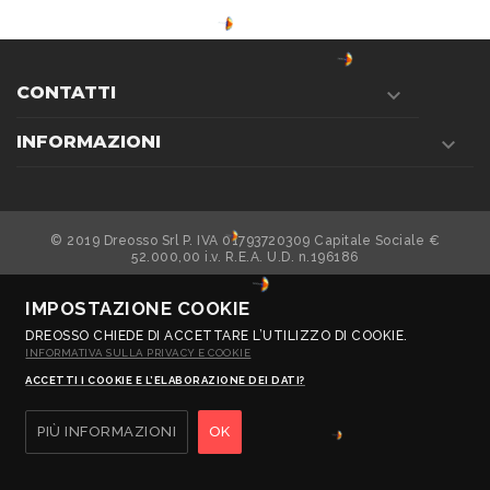
CONTATTI

INFORMAZIONI

© 2019 Dreosso Srl P. IVA 01793720309 Capitale Sociale €
52.000,00 i.v. R.E.A. U.D. n.196186
designcode.it
© sito e-commerce by
IMPOSTAZIONE COOKIE
DREOSSO CHIEDE DI ACCETTARE L’UTILIZZO DI COOKIE.
INFORMATIVA SULLA PRIVACY E COOKIE
ACCETTI I COOKIE E L’ELABORAZIONE DEI DATI?
PIÙ INFORMAZIONI
OK