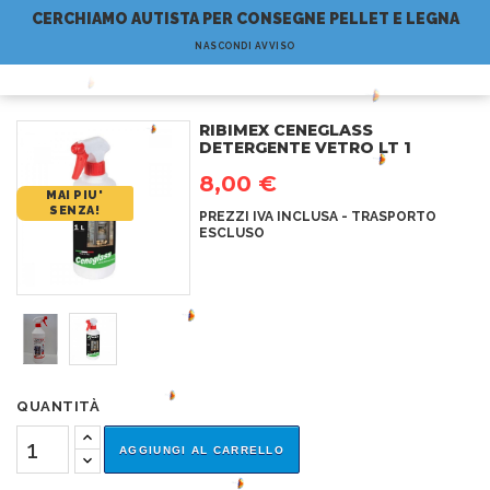
CERCHIAMO AUTISTA PER CONSEGNE PELLET E LEGNA
NASCONDI AVVISO
(0)
RIBIMEX CENEGLASS
I
DETERGENTE VETRO LT 1
S
8,00 €
MAI PIU'
SENZA!
PREZZI IVA INCLUSA - TRASPORTO
ESCLUSO
QUANTITÀ
AGGIUNGI AL CARRELLO